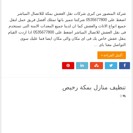
شركة المنصور من كبرى شركات نقل العفش بمكة لللاتصال المباشر
اضغط على 0535677800 شركتنا تتميز بانها تمتلك أفضل فريق عمل لنقل
جميع انواع الاثاث والعفش كما ان لدينا جميع المعدات الامنة التى تستخدم
فى نقل العفش للاتصال المباشر اضغط على 0535677800 اذا اردت القيام
بنقل عفش خاص بك فى اى مكان والى مكان ايضا فما عليك سوى
التواصل معنا باى …
أكمل القراءة »
تنظيف منازل بمكة رخيص
0