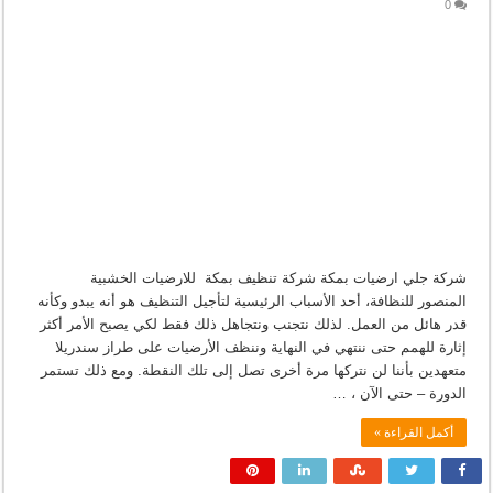
0
شركة جلي ارضيات بمكة شركة تنظيف بمكة للارضيات الخشبية
المنصور للنظافة، أحد الأسباب الرئيسية لتأجيل التنظيف هو أنه يبدو وكأنه
قدر هائل من العمل. لذلك نتجنب ونتجاهل ذلك فقط لكي يصبح الأمر أكثر
إثارة للهمم حتى ننتهي في النهاية وننظف الأرضيات على طراز سندريلا
متعهدين بأننا لن نتركها مرة أخرى تصل إلى تلك النقطة. ومع ذلك تستمر
الدورة – حتى الآن ، …
أكمل القراءة »