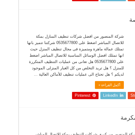
ة
شركة المنصور من افضل شركات تنظيف المنازل بمكة
للاتصال المباشر اضغط على 0535677800 شركتنا تتميز بانها
تمتلك عمالة ماهرة ومتميزة فى مجال تنظيف المنزل حيث
انها تمتلك افضل الوسائل المناسبة للاتصال المباشر اضغط
على 0535677800 هل تعانى من عمليات التنظيف المتكررة
للمنزل ؟ هل تريد التخلص من كل الغبار المنزلى الموجود
لديكم ؟ هل تحتاج الى عمليات تنظيف للأماكن العالية …
أكمل القراءة »
Pinterest
LinkedIn
St
كرمة
كة المنصور من كبرى شركات التنظيف بمكة للاتصال المباشر