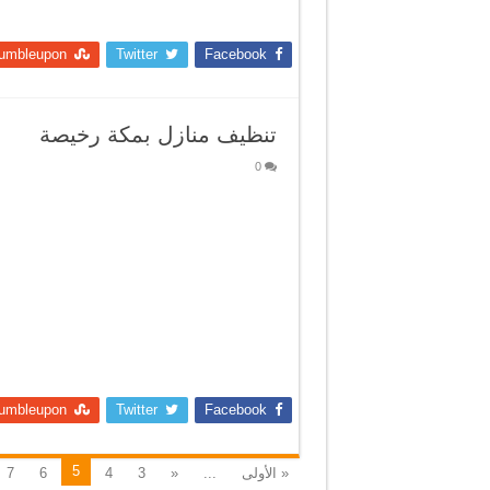
umbleupon
Twitter
Facebook
تنظيف منازل بمكة رخيصة
0
umbleupon
Twitter
Facebook
5
« الأولى
...
«
3
4
6
7