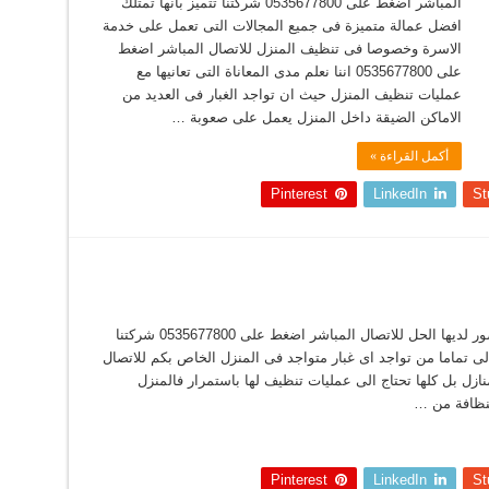
المباشر اضغط على 0535677800 شركتنا تتميز بأنها تمتلك
افضل عمالة متميزة فى جميع المجالات التى تعمل على خدمة
الاسرة وخصوصا فى تنظيف المنزل للاتصال المباشر اضغط
على 0535677800 اننا نعلم مدى المعاناة التى تعانيها مع
عمليات تنظيف المنزل حيث ان تواجد الغبار فى العديد من
الاماكن الضيقة داخل المنزل يعمل على صعوبة …
أكمل القراءة »
Pinterest
LinkedIn
St
تريدون تنظيف المنزل باسرع وقت شركة المنصور لديها الحل للاتصال المباشر اضغط على 0535677800 شركتنا
ماما من تواجد اى غبار متواجد فى المنزل الخاص بكم للاتصال
053567780 ان معظم المنازل بل كلها تحتاج الى عمليات تنظيف لها باستمرار فالمنزل
لنظافة من …
Pinterest
LinkedIn
St