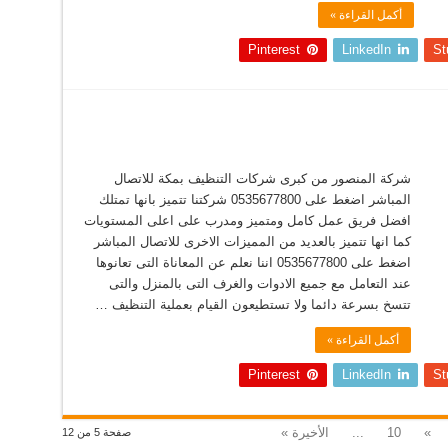
أكمل القراءة »
Pinterest
LinkedIn
St
شركة المنصور من كبرى شركات التنظيف بمكة للاتصال
المباشر اضغط على 0535677800 شركتنا تتميز بانها تمتلك
افضل فريق عمل كامل ومتميز ومدرب على اعلى المستويات
كما انها تتميز بالعديد من المميزات الاخرى للاتصال المباشر
اضغط على 0535677800 اننا نعلم عن المعاناة التى تعانوها
عند التعامل مع جميع الادوات والغرف التى بالمنزل والتى
تتسخ بسرعة دائما ولا تستطيعون القيام بعملية التنظيف …
أكمل القراءة »
Pinterest
LinkedIn
St
»
10
...
الأخيرة »
صفحة 5 من 12