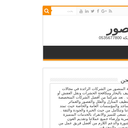
صور
053
حن
المنصور من الشركات الرائدة في مجالات
يف بالبخار ومكافحة الحشرات ونقل العفش أو
ث . تعد شركتنا من أفضل الشركات المتخصصة
ظيف المنازل والفلل والقصور والعمائر
اجد والمؤسسات العامة والخاصة حيث تمتد
نا وتتكامل من حيث الخبرة والجودة والثقة .
نسعى للتميز والانفراد بالخدمات المتميزة
رية وإرضاء جميع عملائنا وتقديم العون
شورة والدعم اللازم من أفضل فريق عمل من
صصين والمحترفين .