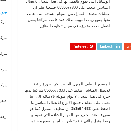
الوسائل التى نقوم بالعمل بها فى هذا المجال للاتصال
المباشر اضغط على 0535677800 جميعنا نعلم ان
خدم
عمليات تنظيف المنازل من المهام الشاقة التى تعانى
منها جميع ربات البيوت لذلك فقد قامت شركتنا بعمل
شركة
افضل خدمة متميزة فى مجال تنظيف المنازل …
شركة 
Pinterest
LinkedIn
St
شركة
شركة
المنصور لتنظيف المنزل الخاص بكم بصورة رائعة
شركة
للاتصال المباشر اضغط على 0535677800 شركتنا لديها
خبرة فى هذا المجال لأعوام طويلة بالاضافة الى اننا
أفضل
نعمل على تنظيف جميع الانواع للاتصال المباشر بنا
اضغط على 0535677800 ان تنظيف المنازل كما هو
معروف عند الجميع من المهام الشاقة التى تقوم بها
ارخص
ربة المنزل والتى لا تستطيع القيام بها بصورة جيدة