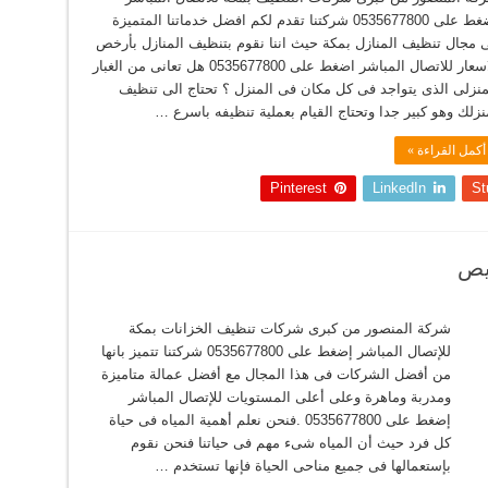
اضغط على 0535677800 شركتنا تقدم لكم افضل خدماتنا المتميزة
 مجال تنظيف المنازل بمكة حيث اننا نقوم بتنظيف المنازل بأرخص
الاسعار للاتصال المباشر اضغط على 0535677800 هل تعانى من الغبار
منزلى الذى يتواجد فى كل مكان فى المنزل ؟ تحتاج الى تنظيف
نزلك وهو كبير جدا وتحتاج القيام بعملية تنظيفه باسرع …
أكمل القراءة »
Pinterest
LinkedIn
St
يص
شركة المنصور من كبرى شركات تنظيف الخزانات بمكة
للإتصال المباشر إضغط على 0535677800 شركتنا تتميز بانها
من أفضل الشركات فى هذا المجال مع أفضل عمالة متاميزة
ومدربة وماهرة وعلى أعلى المستويات للإتصال المباشر
إضغط على 0535677800 .فنحن نعلم أهمية المياه فى حياة
كل فرد حيث أن المياه شىء مهم فى حياتنا فنحن نقوم
بإستعمالها فى جميع مناحى الحياة فإنها تستخدم …