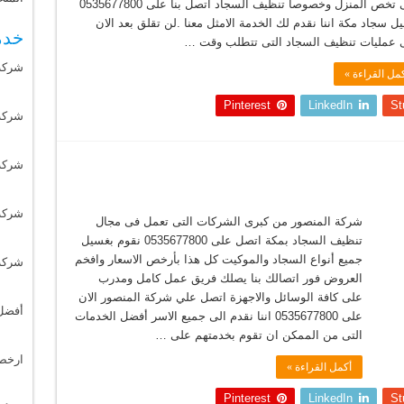
التى تخص المنزل وخصوصا تنظيف السجاد اتصل بنا على 0535677800
 سجاد مكة اننا نقدم لك الخدمة الامثل معنا .لن تقلق بعد الان
خدم
 عمليات تنظيف السجاد التى تتطلب وقت …
شركة
مل القراءة »
Pinterest
LinkedIn
St
شركة 
شركة
شركة
شركة المنصور من كبرى الشركات التى تعمل فى مجال
تنظيف السجاد بمكة اتصل على 0535677800 نقوم بغسيل
جميع أنواع السجاد والموكيت كل هذا بأرخص الاسعار وافخم
شركة
العروض فور اتصالك بنا يصلك فريق عمل كامل ومدرب
على كافة الوسائل والاجهزة اتصل علي شركة المنصور الان
أفضل
على 0535677800 اننا نقدم الى جميع الاسر أفضل الخدمات
التى من الممكن ان تقوم بخدمتهم على …
ارخص
أكمل القراءة »
Pinterest
LinkedIn
St