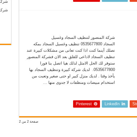
شركة
شركة
شركة المنصور لتنظيف السجاد وغسيل
السجاد 0535677800 تنظيف وغسيل السجاد بمكه
نصلك أينما كنت اذا كنت تعانى من مشكلات كبيرة عند
تنظيف السجاد لاداعى للقلق بعد الان فشركة المنصور
ستوفر لك الحل الامثل لذلك هيا اتصل بنا فورا
0535677800. لديك شركة كبيرة وتنظيف السجاد بها
يأخذ وقتا . لديك منزل كبير او حتى صغير وتعبت من
استخدام مبيضات ومنظفات لا جدوى منها …
Pinterest
LinkedIn
St
صفحة 2 من 2