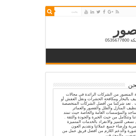
صور
053
حن
المنصور من الشركات الرائدة في مجالات
يف بالبخار ومكافحة الحشرات ونقل العفش أو
ث . تعد شركتنا من أفضل الشركات المتخصصة
ظيف المنازل والفلل والقصور والعمائر
اجد والمؤسسات العامة والخاصة حيث تمتد
نا وتتكامل من حيث الخبرة والجودة والثقة .
نسعى للتميز والانفراد بالخدمات المتميزة
رية وإرضاء جميع عملائنا وتقديم العون
شورة والدعم اللازم من أفضل فريق عمل من
صصين والمحترفين .