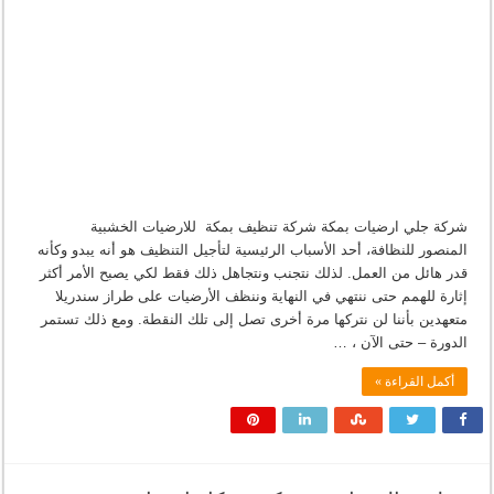
شركة جلي ارضيات بمكة شركة تنظيف بمكة للارضيات الخشبية
المنصور للنظافة، أحد الأسباب الرئيسية لتأجيل التنظيف هو أنه يبدو وكأنه
قدر هائل من العمل. لذلك نتجنب ونتجاهل ذلك فقط لكي يصبح الأمر أكثر
إثارة للهمم حتى ننتهي في النهاية وننظف الأرضيات على طراز سندريلا
متعهدين بأننا لن نتركها مرة أخرى تصل إلى تلك النقطة. ومع ذلك تستمر
الدورة – حتى الآن ، …
أكمل القراءة »