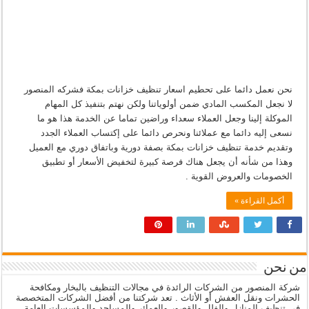
نحن نعمل دائما على تحطيم اسعار تنظيف خزانات بمكة فشركه المنصور
لا نجعل المكسب المادي ضمن أولوياتنا ولكن نهتم بتنفيذ كل المهام
الموكلة إلينا وجعل العملاء سعداء وراضين تماما عن الخدمة هذا هو ما
نسعى إليه دائما مع عملائنا ونحرص دائما على إكتساب العملاء الجدد
وتقديم خدمة تنظيف خزانات بمكة بصفة دورية وباتفاق دوري مع العميل
وهذا من شأنه أن يجعل هناك فرصة كبيرة لتخفيض الأسعار أو تطبيق
الخصومات والعروض القوية .
أكمل القراءة »
من نحن
شركة المنصور من الشركات الرائدة في مجالات التنظيف بالبخار ومكافحة
الحشرات ونقل العفش أو الأثاث . تعد شركتنا من أفضل الشركات المتخصصة
في تنظيف المنازل والفلل والقصور والعمائر والمساجد والمؤسسات العامة