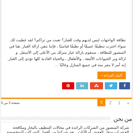
نظافة الواجهات ليس لديهم وقت للغبار؟ تعبت من تراكم؟ لقد غطيت لك.
سواء اخترت تنظيفًا عميقًا أو نظيفًا قياسيًا ، فإننا نتقن ازالة الغبار. هنا في
المنصور للنظافة ، سنقوم بازالة غبار منزلك من الأعلى إلى الأسفل. و
ازالة وبر الحيوانات الأليفة ، والأطفال ، والحياة العادية كلها تؤدي إلى الغبار.
إنه أمر لا مفر منه في جميع المنازل وغالبًا …
أكمل القراءة »
3
2
1
«
صفحة 3 من 3
من نحن
شركة المنصور من الشركات الرائدة في مجالات التنظيف بالبخار ومكافحة
الحشرات ونقل العفش أو الأثاث . تعد شركتنا من أفضل الشركات المتخصصة