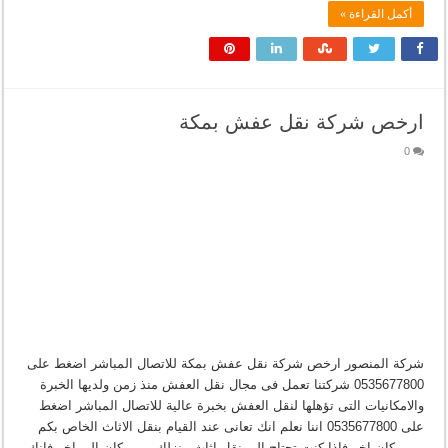
أكمل القراءة »
ارخص شركة نقل عفش بمكة
0
شركة المنصور ارخص شركة نقل عفش بمكة للاتصال المباشر اضغط على
0535677800 شركتنا تعمل فى مجال نقل العفش منذ زمن ولديها الخبرة
والامكانيات التى تؤهلها لنقل العفش بخبرة عالية للاتصال المباشر اضغط
على 0535677800 اننا نعلم انك تعانى عند القيام بنقل الاثاث الخاص بكم
من مكان اخر فاذا كنت تحتاج الى نقل اثاث منزلك من مكان الى اخر فانك