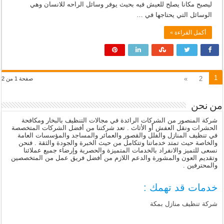
ليصبح مكانا يصلح للعيش فيه بحيث يوفر وسائل الراحه للانسان وهي
الوسائل التي يحتاجها في …
أكمل القراءة »
1
»
2
صفحة 1 من 2
من نحن
شركة المنصور من الشركات الرائدة في مجالات التنظيف بالبخار ومكافحة
الحشرات ونقل العفش أو الأثاث . تعد شركتنا من أفضل الشركات المتخصصة
في تنظيف المنازل والفلل والقصور والعمائر والمساجد والمؤسسات العامة
والخاصة حيث تمتد خدماتنا وتتكامل من حيث الخبرة والجودة والثقة . فنحن
نسعى للتميز والانفراد بالخدمات المتميزة والحصرية وإرضاء جميع عملائنا
وتقديم العون والمشورة والدعم اللازم من أفضل فريق عمل من المتخصصين
والمحترفين .
خدمات قد تهمك :
شركة تنظيف منازل بمكة