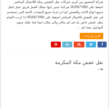
شركة المنصور من كبرى شركات نقل العفش بمكة لللاتصال المباشر
اضغط على 0535677800 شركتنا تتميز بانها تمتلك أفضل فريق عمل لنقل
جميع انواع الاثاث والعفش كما ان لدينا جميع المعدات الامنة التى تستخدم
فى نقل العفش للاتصال المباشر اضغط على 0535677800 اذا اردت القيام
بنقل عفش خاص بك فى اى مكان والى مكان ايضا فما عليك سوى
التواصل معنا باى …
أكمل القراءة »
نقل عفش مكة المكرمة
0