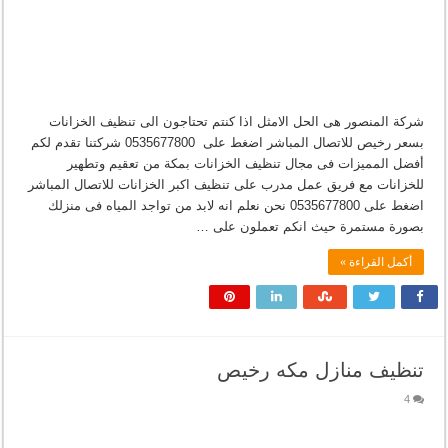
شركة المنصور هى الحل الامثل اذا كنتم تحتاجون الى تنظيف الخزانات
بسعر رخيص للاتصال المباشر اضغط على 0535677800 شركتنا تقدم لكم
أفضل المميزات فى مجال تنظيف الخزانات بمكة من تعقيم وتطهير
للخزانات مع فريق عمل مدرب على تنظيف اكبر الخزانات للاتصال المباشر
اضغط على 0535677800 نحن نعلم انه لابد من تواجد المياه فى منزلك
بصورة مستمرة حيث انكم تعملون على …
أكمل القراءة »
تنظيف منازل مكه رخيص
4