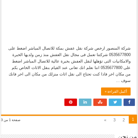
شركة المنصور ارخص شركة نقل عفش بمكة للاتصال المباشر اضغط على
0535677800 شركتنا تعمل فى مجال نقل العفش منذ زمن ولديها الخبرة
والامكانيات التى تؤهلها لنقل العفش بخبرة عالية للاتصال المباشر اضغط
على 0535677800 اننا نعلم انك تعانى عند القيام بنقل الاثاث الخاص بكم
من مكان اخر فاذا كنت تحتاج الى نقل اثاث منزلك من مكان الى اخر فانك
سوف …
أكمل القراءة »
1
»
3
2
صفحة 1 من 3
من نحن