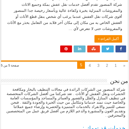
شركة المنصور تقدم أفضل خدمات نقل عفش بمكة وجميع الاثاث
والمفروشات المنزلية بخبرة وكفاءة عالية وبأسعار رخيصة جدا المنصور
أقوى شركات نقل العفش عندما يرغب أي شخص بنقل قطع الأثاث أو
العفش الخاص به من مكان إلى مكان آخر فلابد من التعامل بحذر مع الأثاث
والمفروشات حتى لا تتعرض لأي …
أكمل القراءة »
5
4
3
2
1
«
صفحة 5 من 5
من نحن
شركة المنصور من الشركات الرائدة في مجالات التنظيف بالبخار ومكافحة
الحشرات ونقل العفش أو الأثاث . تعد شركتنا من أفضل الشركات المتخصصة
في تنظيف المنازل والفلل والقصور والعمائر والمساجد والمؤسسات العامة
والخاصة حيث تمتد خدماتنا وتتكامل من حيث الخبرة والجودة والثقة . فنحن
نسعى للتميز والانفراد بالخدمات المتميزة والحصرية وإرضاء جميع عملائنا
وتقديم العون والمشورة والدعم اللازم من أفضل فريق عمل من المتخصصين
والمحترفين .
خدمات قد تهمك :