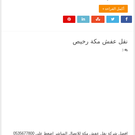
أكمل القراءة »
نقل عفش مكة رخيص
3
افضل شركة نقل عفش مكة للاتصال المباشر اضغط على 0535677800