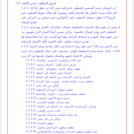
فريق التنظيف جدير بالثقة
إن استئجار خدمة المنصور للتنظيف باحترافية يعني أنك لن تقلق أبدًا إذا
كان هناك شيء خاطئ. هل الحمام نظيف ومجهز؟ هل هناك خيوط العنكبوت في
الزوايا؟ لا تقلق! سنفعل التنظيف خلف الكواليس حتى تتمكن من التركيز على
إقناع العملاء.
لا ينبغي ان تقوم بتلك الخدمات التنظيفية بنفسك. تحتاج إلى العمل مع خدمة
التنظيف التي توفر أسعارًا تنافسية ، ولكن تضمن أيضًا العمل الذي يقومون به.
نحن نفهم تعبك اليومي و احتياجك للراحة. وهذا هو السبب في أننا جعلنا هدفنا هو
تقديم خدمات تنظيف عالية الجودة بأقل الأسعار الممكنة.
حتى أفضل من ذلك؟ نحن نقف وراء خدماتنا من خلال تقديم ضمان الرضا
100 ٪. لذلك عندما تختارنا لتنظيفك الهام ، ستحصل على عمال للتنظيف ذات خبرة
ويمكن الاعتماد عليهم وبأسعار معقولة تقدمها في كل مرة.
غبار الأثاث والمعدات المكتبية ، والإضاءة
يعرض جدار الغبار ، الحواف وعتبات
تطهير نوافير المياه ، والهواتف ، والباب
السجاد كنس الحافة إلى الحافة
اكتساح واجتثاث الأرضيات من الحافة إلى الحافة
منطقة مرتبة ، قمامة فارغة ، تصويب مواد القراءة
وأكثر من ذلك بكثير!
تنظيف مطبخ / استراحة المنطقة
تنظيف وتعقيم كونترتوب ، بالوعة ، والحنفية
مسح جميع الأجهزة الصغيرة
بقعة خزانات نظيفة الخارجي
فراغ و / أو ممسحة الأرضيات من الحافة إلى الحافة
إعادة تخزين اللوازم
قم بإزالة القمامة واستبدل الحقيبة
وأكثر من ذلك بكثير!
تنظيف الحمام
تنظيف وتطهير المراحيض والبول
قم بتنظيف وتطهير العدادات والمصارف والباكسبلاش