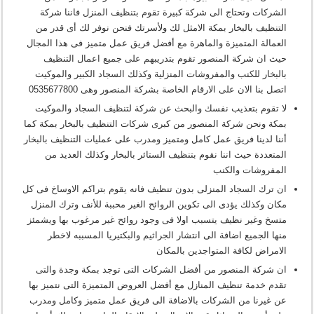
الشركات وتحتاج الى شركة كبيرة تقوم بتنظيف المنزل فاننا شركة
التنظيف بالبخار بمكة الامثل لك ولأسرتك فنحن نوفر لك أى قدر من
العمالة المتميزة والماهرة مع أفضل فريق عمل متميز فى هذا المجال
حيث ان شركة المنصور تقوم بتدريبهم على جميع اعمال التنظيف
بالبخار للكنب والمفروشات المنزلية وكذلك السجاد الكبير والموكيت
اتصل بنا الان على الارقام الخاصة بشركة المنصور وهى 0535677800
لا تقوم بتعذيب نفسك والبحث عن شركة لتنظيف السجاد والموكيت
بمكة ونحن شركة المنصور من كبرى شركات التنظيف بالبخار بمكة كما
أننا لدينا فريق عمل كامل ومتميز ومدرب على عمليات التنظيف بالبخار
المتعددة حيث اننا نقوم بتنظيف الستائر بالبخار وكذلك العديد من
المفروشات والكنب
ان ترك السجاد المنزلى بدون تنظيف فانه يقوم بتراكم الاوساخ فى كل
مكان وكذلك يؤدى الى تكوين الروائح الغير محببة للأنف وترك المنزل
متسخ وغير نظيف يتسبب اولا فى وجود روائح غير مرغوب بها ويشمئز
منها الجميع اضافة الى انتشار الجراثيم والبكتيريا المسببه لاخطر
الامراض لكافة المتواجدين بالمكان
ان شركة المنصور من أفضل الشركات التى توجد بمكة وجدة والتى
تقدم خدمة تنظيف المنازل مع أفضل العروض المتميزة التى نتميز بها
عن غيرنا من الشركات بالاضافة الى فريق عمل متميز وكامل ومدرب