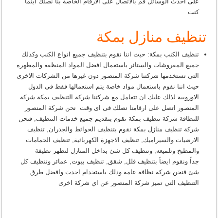
على أحدث الوسائل قم بالاتصال على الارقام الخاصة بنا نصلك أينما
كنت
تنظيف منازل بمكة
تنظيف الكنب بمكة: حيث اننا نقوم بتنظيف جميع انواع الكنب وكذلك
جميع المفروشات والستائر باستعمال افضل المواد المنظفة والمطهرة
التى تستخدمها شركتنا شركة المنصور دون غيرها من الشركات الاخرى
حيث اننا نقوم باستعمال مواد خاصة يتم استعمالها فقط فى الدول
الاوروبية لذلك عليك ان تتعامل مع شركتنا شركة التنظيف بمكة شركة
المنصور اتصل على ارقامنا نصلك فى اى وقت نحن شركة المنصور
للنظافة شركة تنظيف بمكة نقوم بتقديم جميع خدمات التنظيف, فنحن
شركة تنظيف منازل بمكة نقوم بتنظيف الحوائط والجدران, تنظيف
الارضيات والسيراميك, تنظيف الاجهزة الكهربائية, تنظيف الحمامات
والمطبخ وتلميعه, وتنظيف كل شئ بداخل المنازل لتظهر نظيفة
جداً ونقوم ايضاً بتنظيف فلل, شقق, تنظيف بيوت, عمائر وتنظيف كل
شئ فنحن شركة نظافة عامة وذلك باستخدام احدث وافضل طرق
التنظيف التي تميز شركة المنصور عن اي شركة اخرى