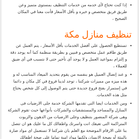
إذا كنت تحتاج لأى خدمه من خدمات التنظيف بمستوى متميز وعن
طريق فريق متخصص و خبره و بأقل الأسعار فأنت معنا في المكان
الصحيح ،
تنظيف منازل مكة
تستطيع الحصول على أفضل الخدمات بأقل الأسعار ، يتم العمل عن
طريق طاقم عمل متخصص و فنيين و بطريقة منظمة كما أنه يوجد دقة
و إلتزام بمواعيد العمل و لا يوجد أى تأخير حتى لا نتسبب في أى ضيق
للعملاء ،
و عند إتصال العميل هو بنفسه من يقوم بتحديد الميعاد المناسب له و
هذه ميزه من مميزات شركتنا ، توجد لدينا فروع في كل مكان و دائما
في إستمرار بفتح فروع جديدة حتى يتم الوصول إلى كل شخص يحتاج
مثل هذه الخدمات.
ومن الخدمات ايضا التى تقدمها الشركة خدمة جلى الارضيات فى
المنازل والمساجد والمستشفيات والشركات بأنواعها حيث تقوم الشركة
وهى شركة المنصور بتنظيف وجلى الارضيات من الدهون والزيوت
المتراكمة التى تعيقك انت واسرتك واطفالك كل ما عليك هو ان تتصل
بنا على الارقام الموضحة مع العلم بان شركتنا لا تستعمل اى مواد ضارة
بالبيئة أو بصحة الانسان ولكنها مواد امنة تماما على صحة اطفالك