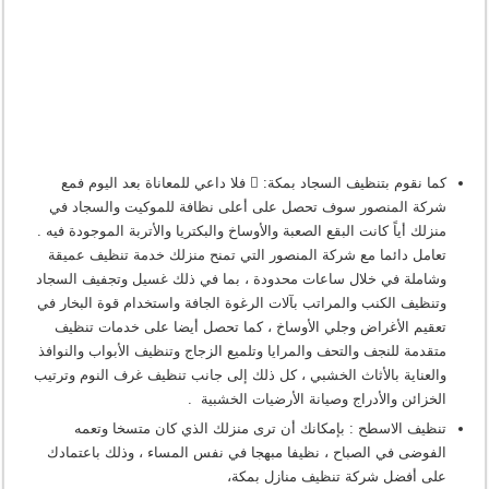
كما نقوم بتنظيف السجاد بمكة:  فلا داعي للمعاناة بعد اليوم فمع
شركة المنصور سوف تحصل على أعلى نظافة للموكيت والسجاد في
منزلك أياً كانت البقع الصعبة والأوساخ والبكتريا والأتربة الموجودة فيه .
تعامل دائما مع شركة المنصور التي تمنح منزلك خدمة تنظيف عميقة
وشاملة في خلال ساعات محدودة ، بما في ذلك غسيل وتجفيف السجاد
وتنظيف الكنب والمراتب بآلات الرغوة الجافة واستخدام قوة البخار في
تعقيم الأغراض وجلي الأوساخ ، كما تحصل أيضا على خدمات تنظيف
متقدمة للنجف والتحف والمرايا وتلميع الزجاج وتنظيف الأبواب والنوافذ
والعناية بالأثاث الخشبي ، كل ذلك إلى جانب تنظيف غرف النوم وترتيب
الخزائن والأدراج وصيانة الأرضيات الخشبية .
تنظيف الاسطح : بإمكانك أن ترى منزلك الذي كان متسخا وتعمه
الفوضى في الصباح ، نظيفا مبهجا في نفس المساء ، وذلك باعتمادك
على أفضل شركة تنظيف منازل بمكة،