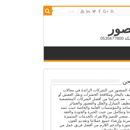
صور
053
حن
المنصور من الشركات الرائدة في مجالات
يف بالبخار ومكافحة الحشرات ونقل العفش أو
ث . تعد شركتنا من أفضل الشركات المتخصصة
ظيف المنازل والفلل والقصور والعمائر
اجد والمؤسسات العامة والخاصة حيث تمتد
نا وتتكامل من حيث الخبرة والجودة والثقة .
نسعى للتميز والانفراد بالخدمات المتميزة
رية وإرضاء جميع عملائنا وتقديم العون
شورة والدعم اللازم من أفضل فريق عمل من
صصين والمحترفين .