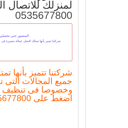
لمنزلك للاتصال 
0535677800
المنصور حتى تحصلين عل
شركتنا تتميز بأنها تمتلك افضل عمالة متميزة ف
شركتنا تتميز بأنها ت
جميع المجالات التى 
وخصوصا فى تنظيف ال
اضغط على
5677800