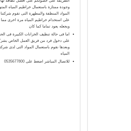
الطريقة على حصولكم على افضل نظافة لها حي
وجودة ممتازة باستعمال خراطيم المياه المت
المواد المنظفة والمطهرة التى تقوم شركتنا
على استخدام خراطيم المياه مرة اخرى مما 
ويجعله يعود تماما كما كان
اما فى حالة تنظيف الخزانات الكبيرة فى الح
على دخول فرد من فريق العمل الخاص بشركت
وبعدها نقوم باستعمال المواد التى لدى شر
المياه
للاتصال المباشر اضغط على
0535677800