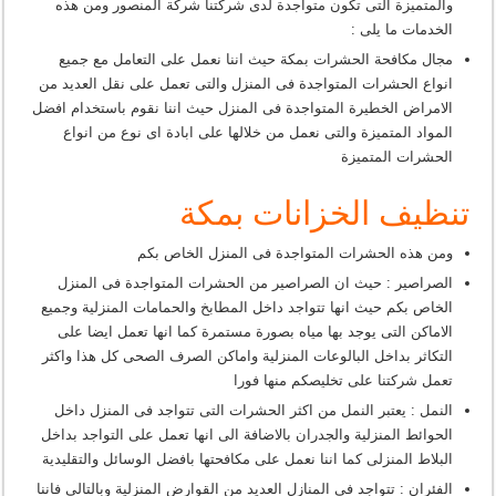
والمتميزة التى تكون متواجدة لدى شركتنا شركة المنصور ومن هذه
الخدمات ما يلى :
مجال مكافحة الحشرات بمكة حيث اننا نعمل على التعامل مع جميع
انواع الحشرات المتواجدة فى المنزل والتى تعمل على نقل العديد من
الامراض الخطيرة المتواجدة فى المنزل حيث اننا نقوم باستخدام افضل
المواد المتميزة والتى نعمل من خلالها على ابادة اى نوع من انواع
الحشرات المتميزة
تنظيف الخزانات بمكة
ومن هذه الحشرات المتواجدة فى المنزل الخاص بكم
الصراصير : حيث ان الصراصير من الحشرات المتواجدة فى المنزل
الخاص بكم حيث انها تتواجد داخل المطابخ والحمامات المنزلية وجميع
الاماكن التى يوجد بها مياه بصورة مستمرة كما انها تعمل ايضا على
التكاثر بداخل البالوعات المنزلية واماكن الصرف الصحى كل هذا واكثر
تعمل شركتنا على تخليصكم منها فورا
النمل : يعتبر النمل من اكثر الحشرات التى تتواجد فى المنزل داخل
الحوائط المنزلية والجدران بالاضافة الى انها تعمل على التواجد بداخل
البلاط المنزلى كما اننا نعمل على مكافحتها بافضل الوسائل والتقليدية
الفئران : تتواجد فى المنازل العديد من القوارض المنزلية وبالتالى فاننا