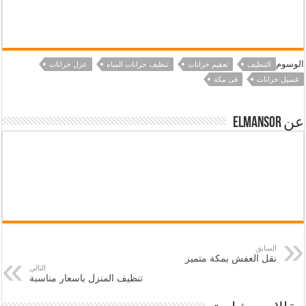
الوسوم
التنظيف
تعقيم خزانات
تنظيف خزانات المياه
عزل خزانات
غسيل خزانات
فى مكة
عن elmansor
السابق
نقل العفش بمكة متميز
التالي
تنظيف المنزل باسعار مناسبة