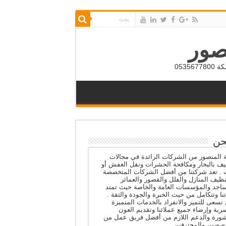
صور
053
حن
المنصور من الشركات الرائدة في مجالات
يف بالبخار ومكافحة الحشرات ونقل العفش أو
ث . تعد شركتنا من أفضل الشركات المتخصصة
ظيف المنازل والفلل والقصور والعمائر
اجد والمؤسسات العامة والخاصة حيث تمتد
نا وتتكامل من حيث الخبرة والجودة والثقة .
نسعى للتميز والانفراد بالخدمات المتميزة
رية وإرضاء جميع عملائنا وتقديم العون
شورة والدعم اللازم من أفضل فريق عمل من
صصين والمحترفين .