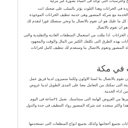
ح والترسبات التى توجد فى المياه بصورة غير مرئية
جودة فى الخزانات وهذا التلوث يؤثر بالسلب على صحتك انت
ه الخدمة مع شركة المنصور وهى خدمة تنظيف الخزانات الموجودة
كل ما عليك هو ان تقوم بالاتصال بنا ونحن سنصلك فورا لنقدم لك
هو ان تقوم بالاتصال
لخزانات .اذا مللت من استعمال المنظفات العادية والتقليدية والتى
انات بهذه الطرق التى تكلفك الكثير من المال والوقت والمجهود
ة المنصور وتقوم بالاتصال بنا وسنقدم لك تنظيف كامل لخزانات
 في مكة
قوم بالاتصال بنا لسنا الاولون ولكننا متميزون لدينا فريق عمل
يثة التى تمكنك من التعامل معنا على المدى الطويل لدينا عروض
 اداء الخدمة .
لدينا عروض سنوية وشهرية ونصف سنوية وغيرها من العروض الهامة التى ستناسبك .نعمل ٢٤ساعة فى اليوم
 هذا واكثر ستجده عند شركة المنصور رواد التنظيف فى جدة والدول
نات بجميع أحجامها وكذلك بجميع انواع المنظفات التى تستخدمها