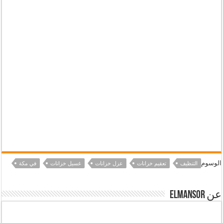
الوسوم
التنظيف
تعقيم خزانات
عزل خزانات
غسيل خزانات
في مكة
عن elmansor