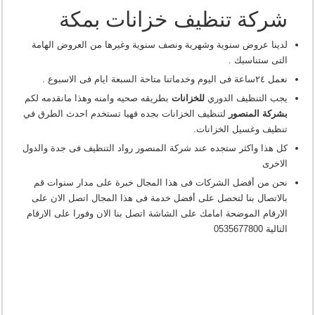
شركة تنظيف خزانات بمكة
لدينا عرو
ض سنوية وشهرية ونصف سنوية وغيرها من العروض الهامة
التى ستناسبك .
نعمل ٢٤ساعة فى اليوم وخدماتنا متاحة السبعة ايام فى الاسبوع .
يجب التنظيف الدوري
للخزانات
بطريقه صحيه وامنه وهذا مانقدمه لكم
بشركة المنصور
لتنظيف الخزانات بجده فهيا تستخدم احدث الطرق في
تنظيف وغسيل الخزانات.
كل هذا واكثر ستجده عند شركة المنصور رواد التنظيف فى جدة والدول
الاخرى
نحن من أفضل الشركات فى هذا المجال خبرة على مدار سنوات قم
بالاتصال بنا لتحصل على أفضل خدمة فى هذا المجال اتصل الان على
الارقام الموضحة امامك على الشاشة اتصل بنا الان وفورا على الارقام
التالية 0535677800