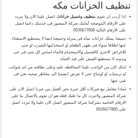
تنظيف الخزانات مكه
اذا أردت ان تقوم ب
تنظيف وغسيل خزانات
ك اتصل علينا الان ولا تتردد
على الارقام الموضحة أمامك شركة المنصور فى خدمتك دائما اتصل
على الارقام التالية 0535677800
جميعنا يمتلك خزانات مياه فى منزله وجميعنا ايضا لا يستطيع الاستغناء
عنها اطلاقا سواء فى طهى الطعام او استخدامها للشرب او حتى
للاغراض الاخرى كالغسيل والاستحمام فالماء اساس كل شئ فى حى
وبدونه لا نستطيع العيش على قيد الحياه.
لذلك كان من الواجب علينا المحافظه عليه وعلى نظافته من اى شوائب
او ترسبات او اوساخ حتى لا نعرض انفسنا الى مخاطر صحيه نحن فى
غنى عنها.
لماذا تتعامل مع شركات أقل خبرة نحن أفضل من غيرنا اتصل الان على
شركة المنصور ولاتتردد كل ما عليك فعله هو ان تقوم بالاتصال بنا على
الارقام الخاصة بشركتنا شركة المنصور اتصل الان علينا ولا تتردد اتصل
على 0535677800