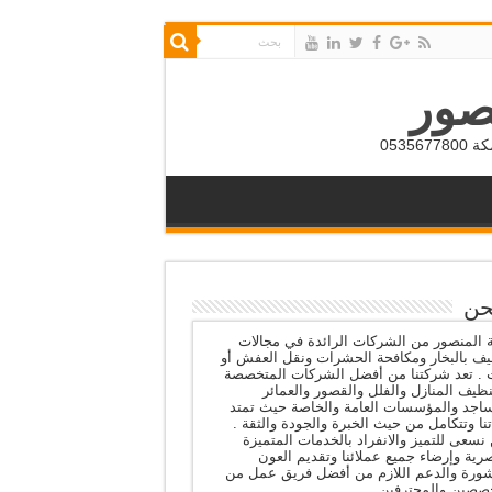
صور
053
حن
المنصور من الشركات الرائدة في مجالات
يف بالبخار ومكافحة الحشرات ونقل العفش أو
ث . تعد شركتنا من أفضل الشركات المتخصصة
ظيف المنازل والفلل والقصور والعمائر
اجد والمؤسسات العامة والخاصة حيث تمتد
نا وتتكامل من حيث الخبرة والجودة والثقة .
نسعى للتميز والانفراد بالخدمات المتميزة
رية وإرضاء جميع عملائنا وتقديم العون
شورة والدعم اللازم من أفضل فريق عمل من
صصين والمحترفين .