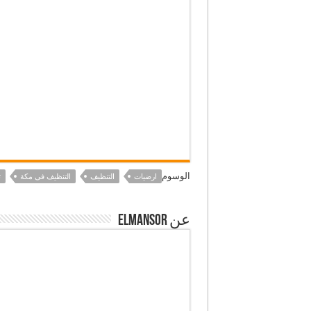
الوسوم
ارضيات
التنظيف
التنظيف فى مكة
ت
عن elmansor