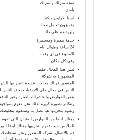
صحة منزلك واسرتك
بأمان.
لسنا الاولون ولكننا
متميزون
تعامل معنا
ولن تندم على ذلك .
خدمة مميزة ومستمرة
24 ساعة وطوال أيام
الاسبوع فى أى وقت
وفى كل مكان.
ليس هذا المجال فقط
المشهورة به
شركة
المنصور
فهناك مجالات عديدة تتميز بها الش
الناس فى مجال جلى الارضيات بعض الناس ا
بعض القوارض والحشرات الضارة وغير الناف
وتتكاثر بصورة كبيرة لذلك نحن نقوم بمواجهت
وتقوم بتخريبها هيا تصل بنا وسنقوم بتخليصك ن
وهناك ايضا من القوارض الفئران التى تقو
للملابس حيث تقوم بتخريبها وهناك ايضا الب
قم بالاتصال بشركة المنصور ونحن سنخلصك م
وليس فى مجال جلى الارضيات فقط أى أننا محت