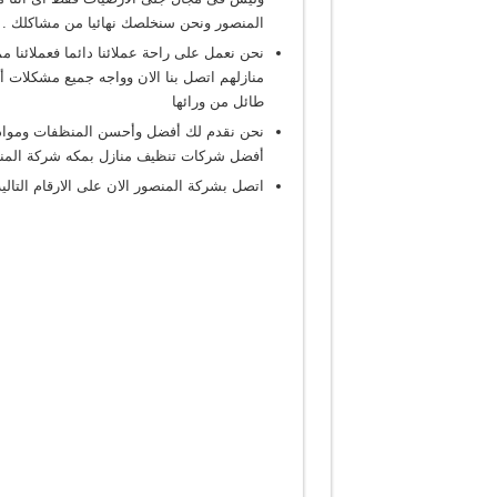
المنصور ونحن سنخلصك نهائيا من مشاكلك .
نحن نعمل على راحة عملائنا دائما فعملائنا
منازلهم اتصل بنا الان وواجه جميع مشكلات أ
طائل من ورائها
نحن نقدم لك أفضل وأحسن المنظفات وموادنا
أفضل شركات تنظيف منازل بمكه شركة المنص
اتصل بشركة المنصور الان على الارقام التالية 535677800