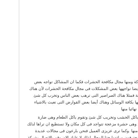
ركة ومنها مجال مكافحة الحشرات فكما ان المشاكل تواجه بعض
يضا تواجهها بعض المشكلات فى مجال مكافحة الحشرات لأن هناك
عة فمثلا هناك الصراصير التى ترهب بعض الناس وتخرب كل شئ
ها بكافة الوسائل وهناك أيضا بعض القوارض التى تعبث بالاشياء
هائيا منها
م باكل الخشب وتخريب كل شئ وتقوم باكل الطعام وهى ضارة
ق وهى حشرة مزعجة تتواجد فى كل مكان ولا تستطيع ان تراها لذلك
نها .وكما ترى عزيزى العميل فنحن بارعون فى مجالات عديدة
رفون ورائدوا هذا المجال لذلك لا عليك الان وقم بالاتصال بشركة