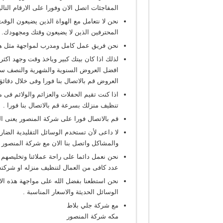
المفاجئات اتصل الان وفورا على الارقام التالية 53677800
نحن لا نتعامل مع الهواة الذين يضيعون الو
المحترفين الذين لا يضيعون وقتك ومجهودك.
نحن فريق عمل كامل ومدرب لمواجهة مثل هذ
لذلك اذا كان بيتك كبير وياخذ وقت وجهد اكثر 
افضل العروض السنوية والشهرية والنصف سنو
العروض قم بالاتصال بنا فورا وفى خلال دقائق
اذا كنت تقيم الحفلات والعزائم والولائم فى
تنظيف منزلك بسرعة قم بالاتصال بنا فورا .
قم بالاتصال فورا على
شركة المنصور يعنى الثق
لا داعى لأن تستخدم الوسائل التقليدية الضا
والمشاكل واتصل بنا الان مع شركة المنصور 
نحن نعمل دائما على راحة عملائنا وتخليصهم
عدد كافى من العمال لتنظيف منزله او شركته 
نحن استطعنا بفضل الله على مواجهة هذه الاز
الوسائل الحديثة والاسعار المناسبة .
مع شركة جلي بلاط
مكه شركة المنصور