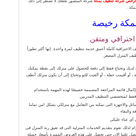
ارخص شركة تنظيف بمكة
شركة المنصور نجعلك لا تضطر إلى ذلك
مكة
.
مكة رخيصة
احترافي ومتقن
 الاحترافية كاملة أعمق خدمة تنظيف لمرة واحدة. إنها أكثر تطوراً
يف المنزل المصغر.
ظيف لديك وتحتاج فقط إلى دفعة للحصول على منزلك إلى نقطة يمكنك
دمة ، أو أقيمت حفلة ، أو ألقيت للتو وتحتاج إلى أن يكون منزلك أنظف
ً بإكمال قائمة المراجعة المصممة خصيصًا لهذه المهمة باستخدام
ة فقط لمتخصصي التنظيف المدربين.
وسائل والاجهزة التى تمكنه من التعامل مع منزلكى بشكل امن تماما
 والنقاء
 أى عناء عليكى
ام لذلك تقوم بتقديم الخدمات المنزلية التى قد تعيق ربة المنزل فى
اتصل علينا الان حتى تحصل على هذه العروض المميزة بأسعار جميلة