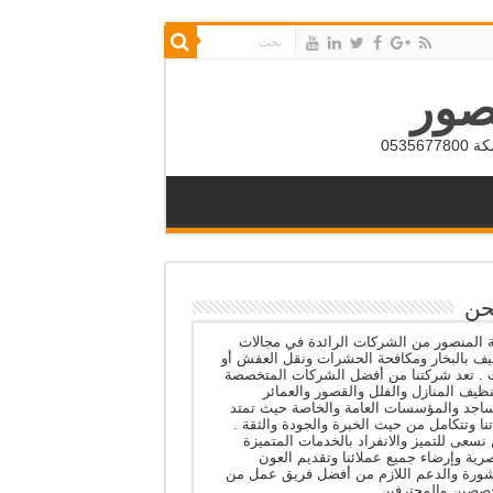
صور
053
حن
المنصور من الشركات الرائدة في مجالات
يف بالبخار ومكافحة الحشرات ونقل العفش أو
ث . تعد شركتنا من أفضل الشركات المتخصصة
ظيف المنازل والفلل والقصور والعمائر
اجد والمؤسسات العامة والخاصة حيث تمتد
نا وتتكامل من حيث الخبرة والجودة والثقة .
نسعى للتميز والانفراد بالخدمات المتميزة
رية وإرضاء جميع عملائنا وتقديم العون
شورة والدعم اللازم من أفضل فريق عمل من
صصين والمحترفين .