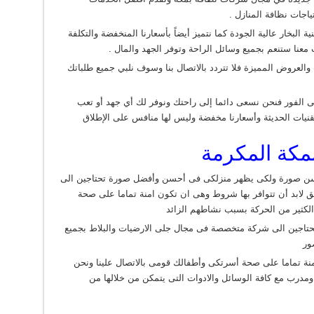
ياجات نظافة المنازل .
نية البخار عالية الجودة كما نتميز أيضاً بأسعارنا المنخفضة والتكلفة
 معنا ستنعم بجميع وسائل الراحة وتوفر الجهد والمال .
والعروض المميزة فلا تتردد بالاتصال بنا وسوف نلبي جميع طلباتك
لى الفور فنحن نسعى دائما إلى راحتك ونوفر لك أي جهد أو تعب
التقنيات الحديثة وأسعارنا مخفضة وليس لها منافس على الإطلاق
مكة المكرمة
ن صورة ولكى يظهر منزلكى فى أحسن وأفضل صورة تحتاجين الى
 لابد أن تتوافر بها شروط وهى ان تكون امنة تماما على صحة
الكثير من الحركة بسبب نشاطهم الزائد
تحتاجين الى شركة متخصصة فى مجال جلى الارضيات والبلاط بجميع
ور
نة تماما على صحة أسرتكى وأطفالك قومى بالاتصال علينا ونحن
درب مع كافة الوسائل والادوات التى يتمكن من خلالها من