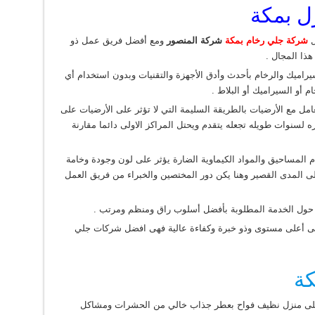
ل بمكة
ل
شركة جلي رخام بمكة
شركة المنصور
ومع أفضل فريق عمل ذو
ذا المجال .
راميك والرخام بأحدث وأدق الأجهزة والتقنيات وبدون استخدام أي
م أو السيراميك أو البلاط .
امل مع الأرضيات بالطريقة السليمة التي لا تؤثر على الأرضيات على
ه لسنوات طويله تجعله يتقدم ويحتل المراكز الاولى دائما مقارنة
ام المساحيق والمواد الكيماوية الضارة يؤثر على لون وجودة وخامة
ى المدى القصير وهنا يكن دور المختصين والخبراء من فريق العمل
 حول الخدمة المطلوبة بأفضل أسلوب راق ومنظم ومرتب .
 أعلى مستوى وذو خبرة وكفاءة عالية فهى افضل شركات جلي
كة
لى منزل نظيف فواح بعطر جذاب خالي من الحشرات ومشاكل