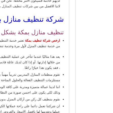
لديهم خادمة فسيكون الأمر مختلفًا. نحن في
لاننا الافضل من بين
شركات تنظيف المنازل ب
شركة تنظيف منازل ب
تنظيف منازل بمكة بشكل 
ارخص شركة تنظيف بمكة
تعتبر خدمة التنظيف
من خدمة تنظيف المنزل لأول مرة وخدمة تنظ
يعد هذا مثاليًا عندما تتأخر عن عملية التن
من خلالها إدارتها. أو إذا كان لديك عائلة قا
، فقد يكون هذا خيارًا رائعًا.
تقوم منظفات المنازل المدربين تدريباً مهنيا
مستلزمات التنظيف الفعالة والحلول المتاح
اننا لدينا عمالة متميزة ومدربة على كافة ال
وذلك لكى يكون على احسن صورة من النظافة
نقوم بتنظيف كل ركن من أركان المنزل بدون
ان شركتنا تعمل دائما على راحة عملائها الكر
عملها وتقدمها لها بافضل الاسعار والعروض 