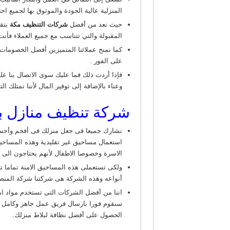
المنزلية عالية الجودة والموثوق بها لجميع احت
حيث نعد من أفضل
شركات التنظيف مكة
بتق
المقبولة والتي تتناسب مع جميع العملاء فأنت
كما نمنح عملائنا المتميزين أفضل الخصومات 
على الفور .
فإذا أردت ذلك فما عليك سوى الاتصال بنا ع
وعناء بالإضافة إلى توفير المال لأننا نمتلك 
شركة تنظيف منازل ب
نشارك جميعا فى جعل منزلك فى أفخم وأحس
استعمال مساحيق غير تقليدية وهذه المساحيق
الاسرة وخصوصا الاطفال لأنهم يحتاجون الى 
ولكى تستعملى هذه المساحيق الامنة تماما 
أنواعه وهذه الشركة هى شركتنا شركة المنص
اننا من أفضل الشركات التى تستخدم مواد ام
سنقوم فورا بارسال فريق عمل جاهز وكامل وم
الحصول على أفضل نظافة لبلاط منزلك.