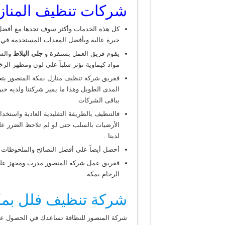
شركات تنظيف المناز
كل هذه الخدمات وأكثر سوف تجدها مع أفض
خبرة عالية وبأفضل المعدات المستخدمة في ه
يقوم فريق العمل بسنفرة و
جلى البلاط
والسي
مواد كيماوية تؤثر سلباً على لون ومظهر الرخا
ففريق
شركة تنظيف منازل بمكة
المنصور يتع
المدى الطويل وهذا ما يميز شركتنا ولديه خبر
بباقى الشركات
فالتنظيف بالطريقة التقليدية العادية واستخد
الأرضيات بالسلب حتى لو لم تلاحظ الضرر عل
لدينا .
أحصل أيضاً على أفضل النصائح والملحوظات
ففريق عمل شركة المنصور مدرب ومجهز على
الرخام بمكه
شركة تنظيف فلل بم
شركة المنصور للنظافة تساعدك في الحصول ع