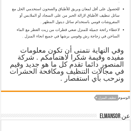
.
للحصول على أفل لمعان وبريق للأطباق والصحون استخدمي الخل مع
سائل تنظيف الأطباق لازالة الحبر من على السجاد أو الملابس أو
المفروشات قومي باستخدام سائل ديتول المطهر .
لاعطاء رائحة جميلة للمنزل ضعي قطرات من زيت العطر مع الماء
الساخن في زجاجة رش وقومي برشها في جميع انحاء المنزل .
وفي النهاية نتمنى أن تكون معلومات
مفيده وقيمة شكرا لاهتمامكم . شركة
المنصور دائما تقدم كل ما هو جديد وقيم
في مجالات التنظيف ومكافحة الحشرات
ونرحب بأي استفصار .
الوسوم
تنظيف المنزل
عن elmansor