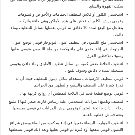
سكب القهوة والشاي .
استخدمي الكلور أو فلاش لتنظيف الحمامات والأحواض والبنيوهات
وقومي برش الكلور أو فلاش على هذه الأماكن وهي جافة واتركيه
يتفاعل مع البقع لمدة 10 دقائق ثم قومي بغسلها بسائل للتنظيف وماء
دافئ .
استخدمي ملح الليمون في تنظيف عيون البوتوجاز قومي بوضع عيون
البوتوجاز في إناء يحتوي على ماء وكمية من ملح الليمون وقومي بغليها
وسوف تلاحظين الفرق .
لتنظيف الخلاط ضعي كمية من سائل تنظيف الأطباق وماء دافئ وقومي
بتشغيله لمدة 5 دقائق وسوف يلمع .
قومي بتنظيف الارضيات باستخدام سائل ديتول للتنظيف حيث أن له
قدرة كبيرة على التنظيف والتلميع والتطهير من الجراثيم .
قومي بوضع قطعة فحم في الثلاجة لتمطس أي روائح كريهة بها .
لتنظيف وتلميع المرايات استخدمي علبة رشاش فارغة ضعي فيها ( ملمع
زجاج + داك برائحة البخور ) وقومي برش المرايات ثم قومي بمسحها
بقعة قماش قطنية ناعمة .
لتنظيف الجوارب البيضاء ضعيها في إناء به كمية من الماء وبعض شرائح
الليمون قومي بنقعها أولا فترة ثم قومي بغليها وبعد ذلك قومي بشطفها