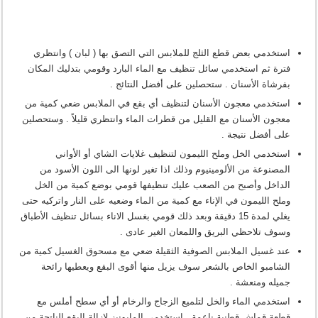
استخدمي بعض قطع الثلج للملابس التي التصق بها ( لبان ) وانتظري
فترة ثم استخدمي سائل تنظيف مع الماء البارد وقومي بتدليك المكان
بفرشاة الأسنان . ستحصلين على أفضل النتائج .
استخدمي معجون الأسنان لتنظيف أي بقع في الملابس ضعي كمية من
معجون الأسنان مع القليل من قطرات الماء وانتظري قليلاً . وستحصلين
على أفضل نتيجة .
استخدمي الخل وملح الليمون لتنظيف غلايات الشاي أو الأواني
المصنوعة من الألومينيوم وذلك اذا تغير لونها الى اللون الأسود من
الداخل وأصبح من الصعب عليك تنظيفها قومي بوضع كمية من الخل
وملح الليمون في الإناء مع كمية من الماء وضعيه على النار واتركيه حتى
يغلي لمدة 15 دقيقة وبعد ذلك قومي بغسل الاناء بسائل تنظيف الأطباق
وسوف تلاحظي البريق واللمعان الغير عادى .
عند غسيل الملابس الصوفية الثقيلة ضعي مع مسحوق الغسيل كمية من
الشامبو الخاص بالشعر سوف يزيل منها أقوى البقع ويعطيها رائحة
جميله ومنعشة .
استخدمي الماء والخل لتلميع الزجاج والرخام أو أي سطح أملس مع
قطعة قماش قطنية ناعمة . استخدمي المايونيز لازالة البقع الناتجة من