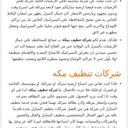
ان كنت تبحث عن شركه مناسبه لجلي الارضيات فاليك شركة لجلي
الارضيات بجده فمعنا ارضية منازلكم تعود لامعه وبراقه في اسرع وقت
وبدون مجهود وبارخص الاسعار. لان جمال المنزل يظهر من لمعان البلاط
الخاص به نحن ننصح بالمحافظه علي السيراميك الخاص بك من تراكم
الاوساخ والاتربه التي ينتج عنها البقع فتؤثر سلبيا علي السيراميك وتجعل
مظهره غير لائق
فلذلك نقدم لكم
شركة تنظيف بمكة
ب نصائح للمحافظه علي جمال
الارضيات بالمنزل لان الوقايه خير من العلاج كما نعلم جميعنا لابد ان
تتجنبي سيدتي ان يتعرض السيراميك للاتساخ الشديد والاهتمام بتنظيفه
اولا بأول حتي لا تتراكم الاوساخ وتشوه منظره اللامع ويصعب تنظيفها.
شركات تنظيف مكه
فاذا كنت تعاني من اتساخ ارضية منزلك او شركتك او مؤسستك الخاصه
او قصرك او فلتك فلا تتردد بالاتصال بنا
شركة تنظيف بمكة
ابدا في اي
وقت اذا كنت تريد الحصول علي مستوي عالي من النظافه بسرعه
وجيزه واسعار مزهله ولان نظافة منزلك تهمنا فنحن نقدم خدمة تنظيف
المنازل لان شركة هي من افضل شركات تنظيف المنازل بجده فلدينا
باقه من امهر العمال المتخصصين بتنظيف المنازل والفلل والقصور
والشركات والمساجد مهما كان اتساعها فالنظافه امرنا الله عز وجل بها
وامرنا بها ايضا الرسول الكريم صلي الله عليه وسلم فنحن نستخدم