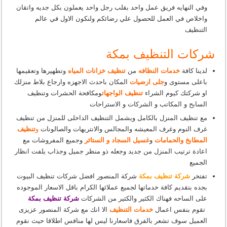
وفي النهايه فريق عمل واحد بقلب رجل واحد يعملون بكل جديه واتقان
واخلاص في العمل للحصول علي رضائكم ولنكون الاول في عالم
التنظيف
شركات التنظيف بمكة
لدينا كافة
خدمات النظافه
من
تنظيف خزانات المياه
وتطهيرها وتعقيمها
باعلى مستوى و
جلى ارضيات
المكان باحدث الاجهزه وارجاع بلاط منزلك
او شركتك كيوم الشراء
تنظيف الواجهات
ومكافحة الحشرات وتنظيف
السابح و المكاتب و الشركات و الاستراحات
مع تنظيف المنزل بالكامل ويشمل التنظيف الداخلى للمنزل من تنظيف
غرف النوم وغرف المعيشه والمجالس والانتريهات والصالونات
و
تنظيف
المطابخ والحمامات
و
غسيل السجاد و الستائر
وجميع المفروشات مع
اعادة ترتيب المنزل من جديد وجعله ذو منظر جميل وجذاب يلفت انظار
الجميع
تفتخر
شركة تنظيف بمكة
شركة المنصور افضل شركات تنظيف البيوت
بجده بتقديم كافة خدماتها لجميع عملائها الكرام باقل الاسعار الموجوده
على الساحه فهناك الكثير والكثير من الشركات
شركة تنظيف بمكة
تقوم بنفس اعمال
خدمات التنظيف
الا انك مع شركة المنصور عزيزى
العميل سوف تشعر بالفرق فاسعارنا ليس لها منافس اطلاقا حيث نقوم