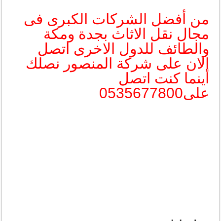
من أفضل الشركات الكبرى فى
مجال نقل الاثاث بجدة ومكة
والطائف للدول الاخرى اتصل
الان على شركة المنصور نصلك
أينما كنت اتصل
على0535677800