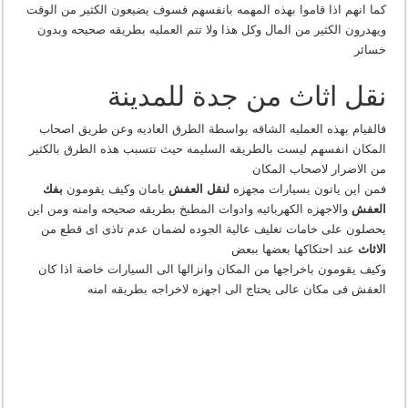
كما انهم اذا قاموا بهذه المهمه بانفسهم فسوف يضيعون الكثير من الوقت
ويهدرون الكثير من المال وكل هذا ولا تتم العمليه بطريقه صحيحه وبدون
خسائر
نقل اثاث من جدة للمدينة
فالقيام بهذه العمليه الشاقه بواسطة الطرق العاديه وعن طريق اصحاب
المكان انفسهم ليست بالطريقه السليمه حيث تتسبب هذه الطرق بالكثير
من الاضرار لاصحاب المكان
فمن اين ياتون بسيارات مجهزه
لنقل العفش
بامان وكيف يقومون
بفك
العفش
والاجهزه الكهربائيه وادوات المطبخ بطريقه صحيحه وامنه ومن اين
يحصلون على خامات تغليف عالية الجوده لضمان عدم تاذى اى قطع من
الاثاث
عند احتكاكها بعضها ببعض
وكيف يقومون باخراجها من المكان وانزالها الى السيارات خاصة اذا كان
العفش فى مكان عالى يحتاج الى اجهزه لاخراجه بطريقه امنه