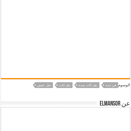
الوسوم
في جدة
نقل أثاث بجدة
نقل اثاث
نقل عفش
عن elmansor