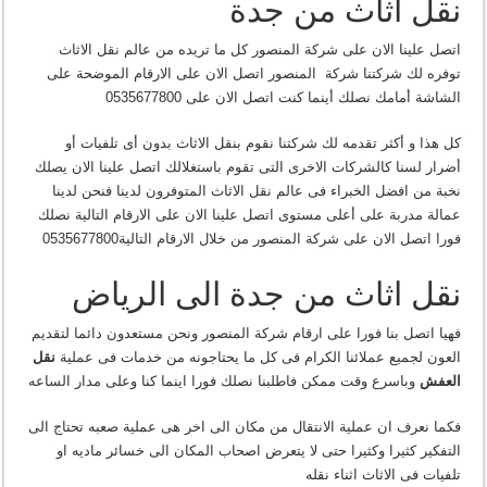
نقل اثاث من جدة
اتصل علينا الان على شركة المنصور كل ما تريده من عالم نقل الاثاث
توفره لك شركتنا شركة المنصور اتصل الان على الارقام الموضحة على
الشاشة أمامك نصلك أينما كنت اتصل الان على 0535677800
كل هذا و أكثر تقدمه لك شركتنا نقوم بنقل الاثاث بدون أى تلفيات أو
أضرار لسنا كالشركات الاخرى التى تقوم باستغلالك اتصل علينا الان يصلك
نخبة من افضل الخبراء فى عالم نقل الاثاث المتوفرون لدينا فنحن لدينا
عمالة مدربة على أعلى مستوى اتصل علينا الان على الارقام التالية نصلك
فورا اتصل الان على شركة المنصور من خلال الارقام التالية0535677800
نقل اثاث من جدة الى الرياض
فهيا اتصل بنا فورا على ارقام شركة المنصور ونحن مستعدون دائما لتقديم
العون لجميع عملائنا الكرام فى كل ما يحتاجونه من خدمات فى عملية
نقل
العفش
وباسرع وقت ممكن فاطلبنا نصلك فورا اينما كنا وعلى مدار الساعه
فكما نعرف ان عملية الانتقال من مكان الى اخر هى عملية صعبه تحتاج الى
التفكير كثيرا وكثيرا حتى لا يتعرض اصحاب المكان الى خسائر ماديه او
تلفيات فى الاثاث اثناء نقله