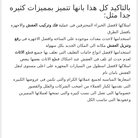
بالتاكيد كل هذا بانها تتميز بمميزات كثيره
جدا مثل:
امتلاكها لافضل الخبراء المحترفين فى عملية
فك وتركيب العفش
والاجهزه
بافضل الطرق
استخدامها لاحدث معدات موجوده على الساحه وافضل الاجهزه فى
رفع
وتنزيل العفش
مكانه الى المكان الجديد بكل سهوله
استخدامها لافضل انواع خامات التغليف التى تغلف بها جميع قطع
الاثاث
لعدم حدث اى تلف فى العفش عند احتكاك قطع الاثاث بعضها ببعض
امتلاكها لافضل اسطول من السيارات المجهزه على اعلى مستوى لنقل
العفش بامان تام
اسعارها المناسبه لجميع عملائها الكرام والتى تكمن فى عروضها الكبيره
التى تقدمها لكبار العملاء من اصحب الشركات والفلل والقصور
خصوماتها التى تصل الى نسب كبيره والتى تمنحها لعملائها المميزين
وعقودها التى تناسب الكل