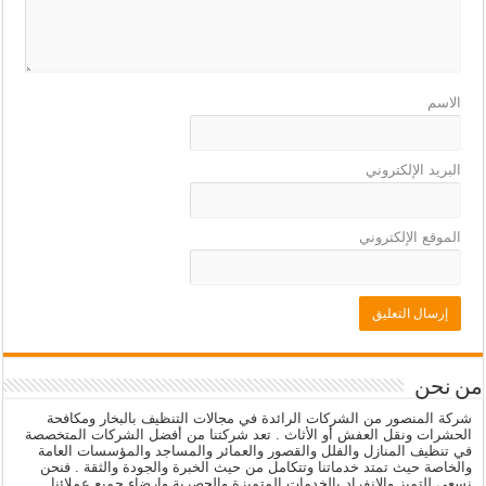
الاسم
البريد الإلكتروني
الموقع الإلكتروني
من نحن
شركة المنصور من الشركات الرائدة في مجالات التنظيف بالبخار ومكافحة
الحشرات ونقل العفش أو الأثاث . تعد شركتنا من أفضل الشركات المتخصصة
في تنظيف المنازل والفلل والقصور والعمائر والمساجد والمؤسسات العامة
والخاصة حيث تمتد خدماتنا وتتكامل من حيث الخبرة والجودة والثقة . فنحن
نسعى للتميز والانفراد بالخدمات المتميزة والحصرية وإرضاء جميع عملائنا