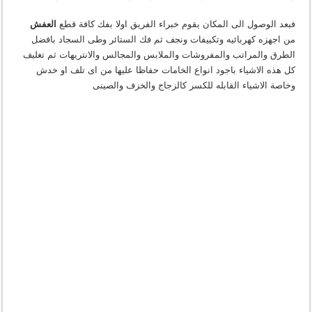
فبعد الوصول الى المكان يقوم خبراء الفريق اولا بفك كافة قطع
العفش
من اجهزه كهربائيه وتكييفات ونجف ثم فك الستائر وطى السجاد بافضل
الطرق والمراتب والمفروشات والملابس والمجالس والانتريهات ثم تغليف
كل هذه الاشياء باجود انواع الخامات حفاظا عليها من اى تلف او خدش
وخاصة الاشياء القابله للكسر كالزجاج والخزف والصينى