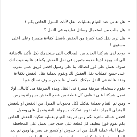
هل تعانى عند القيام بعمليات نقل لأثاث المنزل الخاص بكم ؟
هل مللت من استعمال وسائل تقليدية فى النقل ؟
هل تريد نقل كمية كبيرة من العفش بافضل كفاءة متميزة وعلى اعلى
مستوى ؟
يوجد لدى شركتنا العديد من المجالات التى ستخدمك بكل تأكيد بالاضافة
الى انه يوجد لدينا خدمة متميزة فى نقل العفش بكفاءة عالية حيث انك
سوف تعمل على فور اتصالك بنا على وصول افضل فريق عمل مدرب
على جميع عمليات نقل العفش لك ويقوم بعملية نقل العفش بكفاءة
ودقة عالية فى النقل يمكنك الاتصال بنا ونحن سوف نصلك فورا
نقوم باستخدام طريقة مميزة فى النقل وهذه الطريقة هى كالتالى اولا
تعمل شركتنا على تنظيف كل قطعة من قطع العفش بسهولة وحرص
ومن ثم القيام بعملية تفكيك لكل محتويات المنزل من العفش او للعفش
المنزلى المراد نقله نقوم بتفكيكه بسهولة بالغة ونعمل على وصول
افضل عمالة ماهرة لكم ومن ثم بعد القيام بعملية تفكيك للعفش الخاص
بكم نقوم فورا بتغليف كل قطعة على حدى حتى نعمل على المحافظة
عليها اثناء عملية النقل من اى خدوش او كسور قد تضر بها ومن ثم بعد
القيام بوضعها داخل كراتين وصناديق متخصصة فى النقل نقوم بعملية