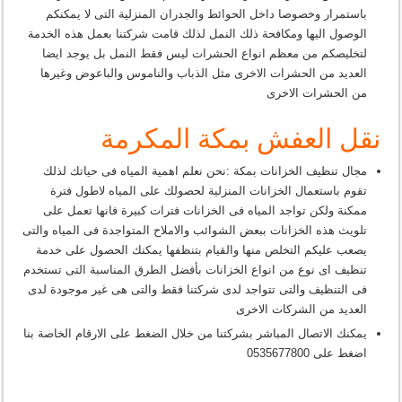
باستمرار وخصوصا داخل الحوائط والجدران المنزلية التى لا يمكنكم
الوصول اليها ومكافحة ذلك النمل لذلك قامت شركتنا بعمل هذه الخدمة
لتخليصكم من معظم انواع الحشرات ليس فقط النمل بل يوجد ايضا
العديد من الحشرات الاخرى مثل الذباب والناموس والباعوض وغيرها
من الحشرات الاخرى
نقل العفش بمكة المكرمة
مجال تنظيف الخزانات بمكة :نحن نعلم اهمية المياه فى حياتك لذلك
تقوم باستعمال الخزانات المنزلية لحصولك على المياه لاطول فترة
ممكنة ولكن تواجد المياه فى الخزانات فترات كبيرة فانها تعمل على
تلويث هذه الخزانات ببعض الشوائب والاملاح المتواجدة فى المياه والتى
يصعب عليكم التخلص منها والقيام بتنظفها يمكنك الحصول على خدمة
تنظيف اى نوع من انواع الخزانات بأفضل الطرق المناسبة التى تستخدم
فى التنظيف والتى تتواجد لدى شركتنا فقط والتى هى غير موجودة لدى
العديد من الشركات الاخرى
يمكنك الاتصال المباشر بشركتنا من خلال الضغط على الارقام الخاصة بنا
اضغط على 0535677800