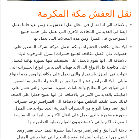
نقل العفش مكة المكرمة
بالاضافة الى اننا نعمل فى مجال نقل العفش منذ زمن بعيد فاننا نعمل
ايضا فى العديد من المجالات الاخرى التى تعمل على خدمة جميع
المتواجدين فى المنزل ومن هذه المجالات التى نعمل بها
اولا مجال مكافحة الحشرات بمكة :تعمل شركتنا شركة المنصور على
حصولك على افضل مكافحة لجميع حشرات المنزل الموجودة لديك
بالاضافة الى انها تقوم بالعمل على تخليصكم منها بصورة نهائية فنعمل
على مكافحة كل الانواع الى الابد فهناك العديد من انواع الحشرات التى
تتواجد فى المنزل باستمرار والتى نعمل على مكافحتها ومن هذه الانواع
مايلى : اولا الصراصير تعتبر الصراصير من الحشرات المنزلية الصغيرة
التى تتواجد فى المطابخ والحمامات بصورة مستمرة والتى تعمل على
اصابتكم بالعديد من الامراض بالاضافة الى انها تصبح خطرا على الصحة
لذلك يجب عليكم التخلص منها بالاضافة الى الصراصير توجد حشرات
البق ايضا وهذا النواع من الحشرات المنزلية الذى يتواجد فى المنزل
بصورة مستمرة والذى يعمل على انقال الكثير من امراض الحساسية
المفرطة لكم والتى لا تستطيعون القيام بعملية التخلص منها
بالافة الى البق والصراصير توجد ايضا حشرة النمل حيث يعتبر ويعد
النمل من الحشرات المنزلية صغيرة الحجم التى تتواجد فى المنزل