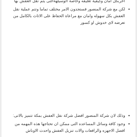
اخربكل امان وكيفية تغليفه وخاصة الوسيلهةالتى يتم نقل العفش بها
لكن مع شركة المنصور فستجدون الامر مختلف تماما وتتم عملية نقل
العفش بكل سهوله وامان مع مراعاة الحفاظ على الاثاث بالكامل من
تعرضه لاى خدوش او كسور
وذلك لان شركة المنصور افضل شركة نقل العفش بمكة تتميز بالاتى:
وجود كافة وسائل المساعده التى ممكن ان تحتاجها هذه المهمه من
افضل الاجهزه والرافعات والات تنزيل العفش واحدث الاوناش