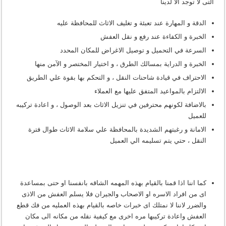
التى لا توجد الا لدينا
الدقة و المهارة عند تعبئة و تغليف الاثاث للمحافظة عليه
الخبرة و الكفاءة عند رفع و نقل العفش
السرعة في التحميل و توصيل الاغراض للمكان المحدد
الخبرة و الدراية بمسالك الطرق ، و اختيار المختصر و الآمن منها
الاحتراف في قيادة شاحنات النقل ، و التحكم بها بقوة علي الطريق
الالتزام بالمواعيد المتفق عليها مع العملاء
بالاضافة لكونهم محترفين في تنزيل الاثاث بعد الوصول ، و اعادة تركيبه
للعميل
الامانة و رغبتهم الشديدة بالمحافظة علي سلامة الاثاث طوال فترة
النقل ، حتي يتم تسليمه الي العميل
كما اننا اذا قمنا بالقيام بهذه المهمه الشاقه بانفسنا او حتى بمساعدة
اى من افراد الاسره او الاصحاب والجيران فلا يسلم العفش من الاذى
والضرر لاننا لا نمتلك اى خبرات خاصه بالقيام بهذه العمليه من فك قطع
العفش واعادة تركيبها مره اخرى مع كيفية نقله من مكانه الى مكان