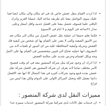
اذا اردت القيام بنقل عفش خاص بك فى اى مكان والى مكان ايضا فما
عليك سوى التواصل معنا باى طريقه متاحة اليك عميلنا العزيز واترك
الباقى علينا فسوف تحصل معنا على افضل خدمه واقل اسعار وعلى
مدار ٢٤ساعه فى اليوم و ٧ ايام فى الاسبوع
فكما نعلم جميعا ان عملية نقل عفش المنزل من مكان الى مكان تعد
من الامور الصعبه والتى لا يقدر على القيام بها اى شخص من كيفية فك
العفش وتنزيله وكيفية المحافظة عليه من اى كسور او تلفيات لانه من
المعروف انها عمليه تحتاج الى فنيين متخصصين فى القيام بها على اكمل
وجه وبكل اهتمام وحرص شديد على سلامة العفش
اذا ادرك ان وجود شركة مثل شركة المنصور معه فى اى وقت فيصبح
الامر مختلف تماما لانه يعرف ان شركة المنصور هى افضل شركة نقل
عفش بجده فمع وجود شركات كثيره فى هذا المجال الا انها تعد الافضل
دائما بفضل الله وتحتل المراكز الاولى على الدوام ولكن هذا ليس من
فراغ
مميزات النقل لدى شركة المنصور :
ان خدمات نقل الاثاث لدى شركتنا شركة المنصور خدمات مميزة جدا