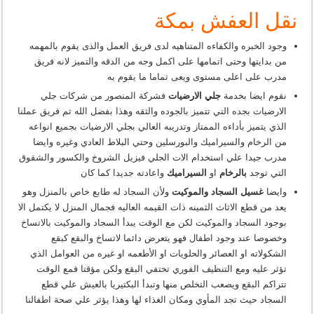
نقل العفش بمكة
وجود الخبره والكفاءه المتناهيه لدى فريق العمل والذى يقوم بالمهمه
من بدايتها وحتى اتمامها على اكمل وجه من الدقه والتميز لانه فريق
مدرب على اعلى مستوى ويعى تماما ما يقوم به
نقوم ايضا بخدمة
جلي الارضيات
فشركة المنصور من شركات جلي
الارضيات بجده التي تتميز بالجوده والثقه وهذا بفضل الله ثم فريق عملنا
الذي يتميز بأداءه الممتاز وتدريبه العالي بجلي الارضيات بجميع انواعه
من الرخام والسيراميك والبورسلين وحتي البلاط العادي وغيره وايضا
مدرب جيدا علي استخدام الات الجلي فيزيل الشروخ والكسور والشقوق
التي توجد
بالرخام
او
السيراميك
واعادته جديدا كما كان
وايضا
غسيل السجاد والموكيت
ولأن السجاد له طابع خاص بالمنزل وهو
يعد من قطع الاثاث الثمينه ذات القيمه العاليه فجمال المنزل لا يكتمل الا
بوجود السجاد والموكيت لكن مع الوقت يبدأ السجاد والموكيت بالاتساخ
وخصوصا عند وجود اطفال فهو يتعرض دائما لاتساخ والبقع كبقع
الشكولاته او العصائر والحلويات او الأطعمه او غيره من العوامل الذي
تؤثر عليه ومع التنظيف الفوري تختفي البقع ولكن مؤقتا فمع الوقت
تتراكم البقع ويصعب التخلص منها وتبدأ البكتيريا بالعيش علي قطع
السجاد حيث تجد المأوي ومكان الغذاء لها وهذا يؤثر علي صحة اطفالنا