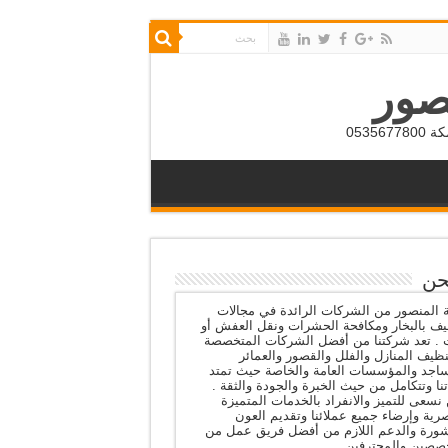
صور
053
حن
المنصور من الشركات الرائدة في مجالات
يف بالبخار ومكافحة الحشرات ونقل العفش أو
ث . تعد شركتنا من أفضل الشركات المتخصصة
ظيف المنازل والفلل والقصور والعمائر
اجد والمؤسسات العامة والخاصة حيث تمتد
نا وتتكامل من حيث الخبرة والجودة والثقة .
نسعى للتميز والانفراد بالخدمات المتميزة
رية وإرضاء جميع عملائنا وتقديم العون
شورة والدعم اللازم من أفضل فريق عمل من
صصين والمحترفين .