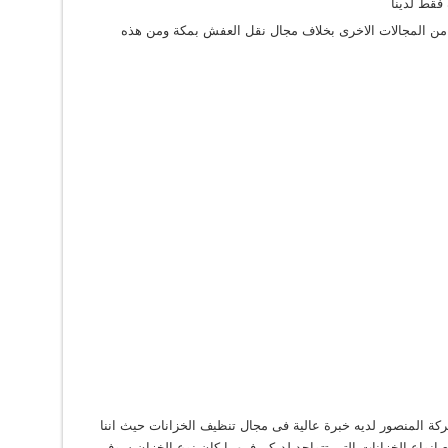
فقط لدينا
يد من المجالات الاخرى بخلاف مجال نقل العفش بمكة ومن هذه
ة المنصور لديه خبرة عالية فى مجال تنظيف الخزانات حيث اننا
ع انواع الخزانات التى تتواجد لديكم فمهما كان نوع الخزان سوف