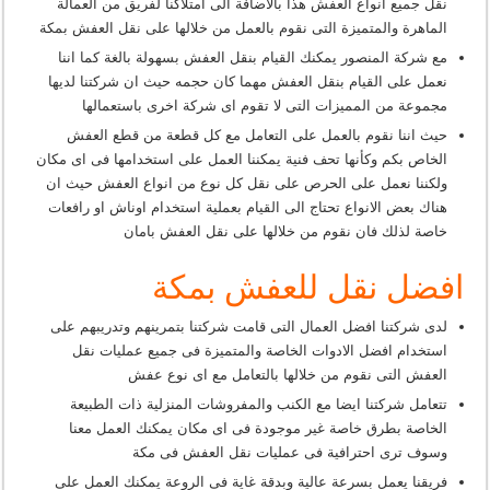
نقل جميع انواع العفش هذا بالاضافة الى امتلاكنا لفريق من العمالة
الماهرة والمتميزة التى نقوم بالعمل من خلالها على نقل العفش بمكة
مع شركة المنصور يمكنك القيام بنقل العفش بسهولة بالغة كما اننا
نعمل على القيام بنقل العفش مهما كان حجمه حيث ان شركتنا لديها
مجموعة من المميزات التى لا تقوم اى شركة اخرى باستعمالها
حيث اننا نقوم بالعمل على التعامل مع كل قطعة من قطع العفش
الخاص بكم وكأنها تحف فنية يمكننا العمل على استخدامها فى اى مكان
ولكننا نعمل على الحرص على نقل كل نوع من انواع العفش حيث ان
هناك بعض الانواع تحتاج الى القيام بعملية استخدام اوناش او رافعات
خاصة لذلك فان نقوم من خلالها على نقل العفش بامان
افضل نقل للعفش بمكة
لدى شركتنا افضل العمال التى قامت شركتنا بتمرينهم وتدريبهم على
استخدام افضل الادوات الخاصة والمتميزة فى جميع عمليات نقل
العفش التى نقوم من خلالها بالتعامل مع اى نوع عفش
تتعامل شركتنا ايضا مع الكنب والمفروشات المنزلية ذات الطبيعة
الخاصة بطرق خاصة غير موجودة فى اى مكان يمكنك العمل معنا
وسوف ترى احترافية فى عمليات نقل العفش فى مكة
فريقنا يعمل بسرعة عالية وبدقة غاية فى الروعة يمكنك العمل على