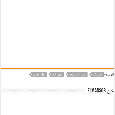
الوسوم
في مكة
نقل أثاث بمكة
نقل اثاث
نقل عفش
عن elmansor