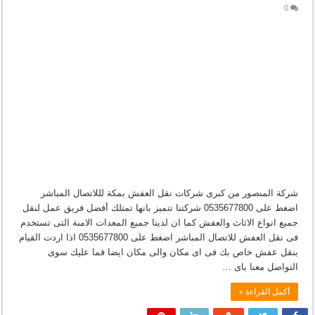
0
شركة المنصور من كبرى شركات نقل العفش بمكة لللاتصال المباشر
اضغط على 0535677800 شركتنا تتميز بانها تمتلك أفضل فريق عمل لنقل
جميع انواع الاثاث والعفش كما ان لدينا جميع المعدات الامنة التى تستخدم
فى نقل العفش للاتصال المباشر اضغط على 0535677800 اذا اردت القيام
بنقل عفش خاص بك فى اى مكان والى مكان ايضا فما عليك سوى
التواصل معنا باى …
أكمل القراءة »