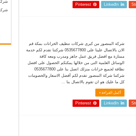
شركة
Pinterest
LinkedIn
St
شركة
شركة المنصور من كبرى شركات تنظيف الخزانات بمكة قم
الان بالاتصال علينا على 0535677800 شركتنا تقدم لكم خدمة
ممتازة مع افضل فريق عمل جاهز ومدرب ومعه كافة
الوسائل العلمية التى من خلالها يمكنكم الحصول على افضل
نظافة لجميع خزانات منزلك اتصل بنا على 0535677800
شركتنا شركة المنصور تقدم لكم أفضل الاسعار والخصومات
كل ما عليك هو ان تقوم بالاتصال بنا …
أكمل القراءة »
Pinterest
LinkedIn
St