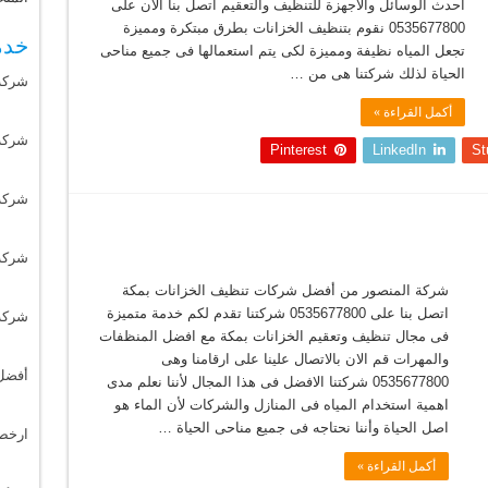
أحدث الوسائل والأجهزة للتنظيف والتعقيم اتصل بنا الان على
0535677800 نقوم بتنظيف الخزانات بطرق مبتكرة ومميزة
خدم
تجعل المياه نظيفة ومميزة لكى يتم استعمالها فى جميع مناحى
الحياة لذلك شركتنا هى من …
شركة
أكمل القراءة »
شركة 
Pinterest
LinkedIn
St
شركة
شركة
شركة المنصور من أفضل شركات تنظيف الخزانات بمكة
اتصل بنا على 0535677800 شركتنا تقدم لكم خدمة متميزة
شركة
فى مجال تنظيف وتعقيم الخزانات بمكة مع افضل المنظفات
والمهرات قم الان بالاتصال علينا على ارقامنا وهى
أفضل
0535677800 شركتنا الافضل فى هذا المجال لأننا نعلم مدى
اهمية استخدام المياه فى المنازل والشركات لأن الماء هو
اصل الحياة وأننا نحتاجه فى جميع مناحى الحياة …
ارخص
أكمل القراءة »