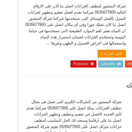
شركة المنصور لتنظيف الخزانات اتصل بنا الان على الارقام
التالية 0535677800 شركتنا تقدم افضل تعقيم وتطهير لخزانات
المنزل بأفضل الوسائل التى تستخدمها شركتنا شركة المنصور
اتصل بنا الان نصلك فورا وفى أى مكان اتصل على 0535677800
ان المياه تعتبر اهم الموارد الطبيعية التى نستخدمها فى حياتنا
اليومية وتستخدم الخزانات لضمان استمرار هذه المياه
واستعمالها فى اغراض الغسيل و الطهى وغيرها …
أكمل القراءة »
Pinterest
LinkedIn
St
كه
شركة المنصور من الشركات الكبرى التى تعمل فى مجال
تنظيف الخزانات بمكة اتصل على 0535677800 شركتنا تقدم
لكم الخدمة الافضل فى تعقيم وتنظيف وتطهير الخزانات
اتصل بنا على ارقامنا وسنجد لك الحل المناسب لتنظيف
خزانات منزلك اتصل على 0535677800 تقوم شركة المنصور