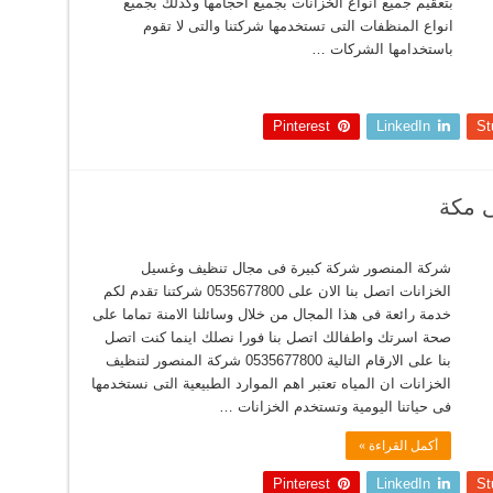
بتعقيم جميع أنواع الخزانات بجميع أحجامها وكذلك بجميع
انواع المنظفات التى تستخدمها شركتنا والتى لا تقوم
باستخدامها الشركات …
Pinterest
LinkedIn
St
 مكة
شركة المنصور شركة كبيرة فى مجال تنظيف وغسيل
الخزانات اتصل بنا الان على 0535677800 شركتنا تقدم لكم
خدمة رائعة فى هذا المجال من خلال وسائلنا الامنة تماما على
صحة اسرتك واطفالك اتصل بنا فورا نصلك اينما كنت اتصل
بنا على الارقام التالية 0535677800 شركة المنصور لتنظيف
الخزانات ان المياه تعتبر اهم الموارد الطبيعية التى نستخدمها
فى حياتنا اليومية وتستخدم الخزانات …
أكمل القراءة »
Pinterest
LinkedIn
St