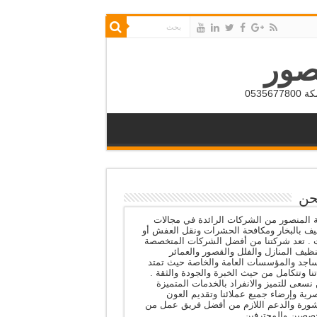
صور
053
حن
المنصور من الشركات الرائدة في مجالات
يف بالبخار ومكافحة الحشرات ونقل العفش أو
ث . تعد شركتنا من أفضل الشركات المتخصصة
ظيف المنازل والفلل والقصور والعمائر
اجد والمؤسسات العامة والخاصة حيث تمتد
نا وتتكامل من حيث الخبرة والجودة والثقة .
نسعى للتميز والانفراد بالخدمات المتميزة
رية وإرضاء جميع عملائنا وتقديم العون
شورة والدعم اللازم من أفضل فريق عمل من
صصين والمحترفين .