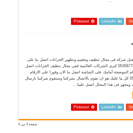
…
Pinterest
LinkedIn
St
ضل شركة فى مجال تنظيف وتعقيم وتطهير الخزانات اتصل بنا على
الارقام التالية 0535677800 كبرى الشركات العالمية ففى مجال تنظيف الخزانات اتصل
قام الموضحة أمامك على الشاشة اتصل بنا الان وفورا على الارقام
التالية 0535677800 كل ما عليك هو ان تقوم بالاتصال بشركتنا وستقوم شركتنا بارسال
ومجهز فى هذا المجال اتصل علينا …
Pinterest
LinkedIn
St
صفحة 3 من 5